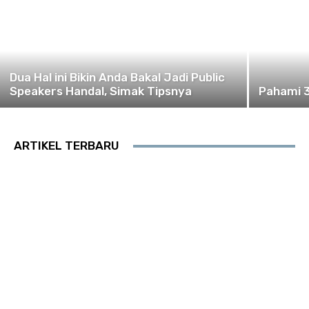
Dua Hal ini Bikin Anda Bakal Jadi Public
Speakers Handal, Simak Tipsnya
Pahami 3
ARTIKEL TERBARU